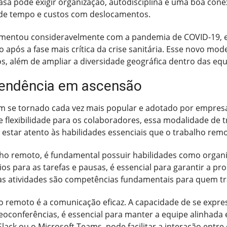
casa pode exigir organização, autodisciplina e uma boa con
 de tempo e custos com deslocamentos.
umentou consideravelmente com a pandemia de COVID-19, 
pós a fase mais crítica da crise sanitária. Esse novo mod
os, além de ampliar a diversidade geográfica dentro das equ
tendência em ascensão
em se tornado cada vez mais popular e adotado por empresa
e flexibilidade para os colaboradores, essa modalidade de
e estar atento às habilidades essenciais que o trabalho re
ho remoto, é fundamental possuir habilidades como organiz
s para as tarefas e pausas, é essencial para garantir a pro
r as atividades são competências fundamentais para quem t
o remoto é a comunicação eficaz. A capacidade de se express
oconferências, é essencial para manter a equipe alinhada e 
ack ou o Microsoft Teams, pode facilitar a interação entr