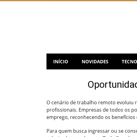
Skip
to
content
INÍCIO
NOVIDADES
TECNO
Oportunida
O cenário de trabalho remoto evoluiu
profissionais. Empresas de todos os po
emprego, reconhecendo os benefícios 
Para quem busca ingressar ou se conso