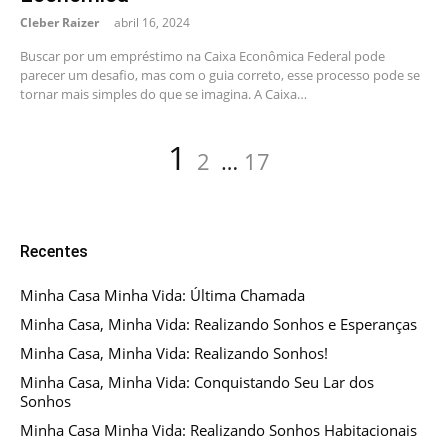
Cleber Raizer
abril 16, 2024
Buscar por um empréstimo na Caixa Econômica Federal pode
parecer um desafio, mas com o guia correto, esse processo pode se
tornar mais simples do que se imagina. A Caixa…
Paginação
Page
Page
Page
1
2
…
17
de
posts
Recentes
Minha Casa Minha Vida: Última Chamada
Minha Casa, Minha Vida: Realizando Sonhos e Esperanças
Minha Casa, Minha Vida: Realizando Sonhos!
Minha Casa, Minha Vida: Conquistando Seu Lar dos
Sonhos
Minha Casa Minha Vida: Realizando Sonhos Habitacionais