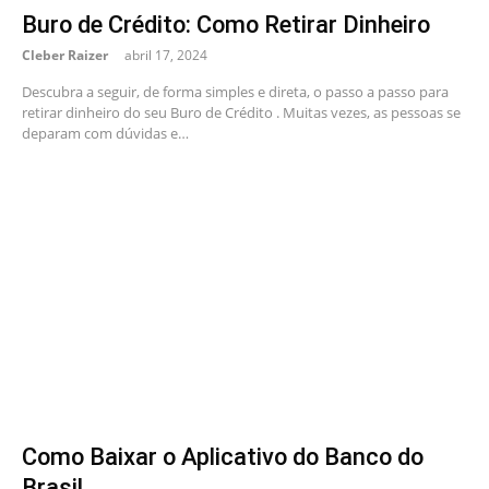
Buro de Crédito: Como Retirar Dinheiro
Cleber Raizer
abril 17, 2024
Descubra a seguir, de forma simples e direta, o passo a passo para
retirar dinheiro do seu Buro de Crédito . Muitas vezes, as pessoas se
deparam com dúvidas e…
Como Baixar o Aplicativo do Banco do
Brasil