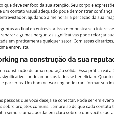
o que deve ser foco da sua atenção. Seu corpo e expressõ
 um contato visual adequado pode demonstrar confiança. A
o entrevistador, ajudando a melhorar a perceção da sua ima
rguntas ao final da entrevista. Isso demonstra seu interess
 Preparar algumas perguntas significativas pode reforçar 
izada em praticamente qualquer setor. Com essas diretrizes
ima entrevista.
orking na construção da sua reputa
a construção de uma reputação sólida. Essa prática vai alé
significativos onde ambos os lados se beneficiam. Quanto
 e parcerias. Um bom networking pode transformar sua i
 as pessoas que você deseja se conectar. Pode ser em even
 sobre projetos comuns. Lembre-se de que cada contato te
enha sempre uma abordagem clara sobre o que você espera 