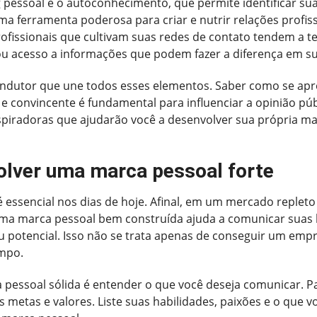
 pessoal é o autoconhecimento, que permite identificar sua
ma ferramenta poderosa para criar e nutrir relações profi
fissionais que cultivam suas redes de contato tendem a te
u acesso a informações que podem fazer a diferença em sua
condutor que une todos esses elementos. Saber como se apre
 e convincente é fundamental para influenciar a opinião públ
nspiradoras que ajudarão você a desenvolver sua própria m
olver uma marca pessoal forte
 essencial nos dias de hoje. Afinal, em um mercado replet
Uma marca pessoal bem construída ajuda a comunicar suas h
 potencial. Isso não se trata apenas de conseguir um em
empo.
 pessoal sólida é entender o que você deseja comunicar. P
metas e valores. Liste suas habilidades, paixões e o que 