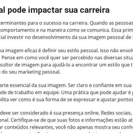
 pode impactar sua carreira
terminantes para o sucesso na carreira. Quando as pesso
comportamento e na maneira como se comunica. Essa prime
ucial investir no desenvolvimento da sua imagem pessoal de 
a imagem eficaz é definir seu estilo pessoal. Isso não en
 Pense em como você quer ser percebido nas diversas situa
nsultor de imagem para ajudá-lo a encontrar um estilo qu
e do seu marketing pessoal.
arte essencial da sua imagem. Ser claro e confiante em su
dade de trabalho em equipe. Uma prática que pode ajudar é
bilita ver como é sua forma de se expressar e ajustar pon
eve ser considerado é sua presença online. Redes sociais,
ional. Certifique-se de que suas fotos e informações estão
har conteúdos relevantes, você não apenas mostra seu co