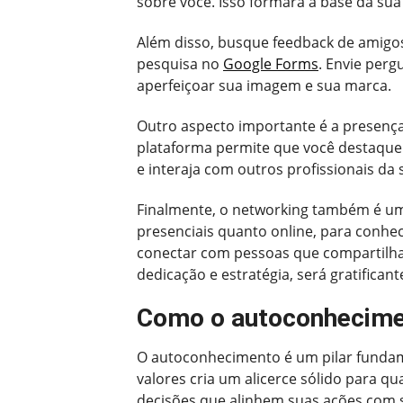
sobre você. Isso formará a base da sua
Além disso, busque feedback de amigos
pesquisa no
Google Forms
. Envie perg
aperfeiçoar sua imagem e sua marca.
Outro aspecto importante é a presença 
plataforma permite que você destaque 
e interaja com outros profissionais da 
Finalmente, o networking também é uma 
presenciais quanto online, para conhe
conectar com pessoas que compartilh
dedicação e estratégia, será gratificant
Como o autoconheciment
O autoconhecimento é um pilar fundame
valores cria um alicerce sólido para qu
decisões que alinhem suas ações com s