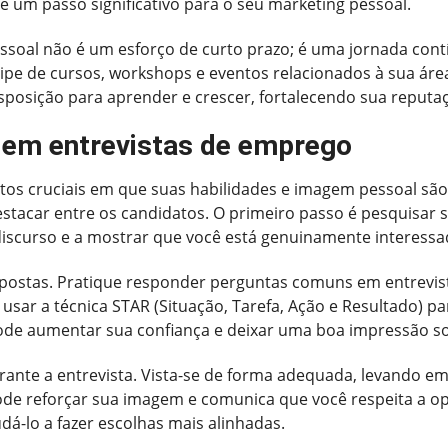
é um passo significativo para o seu marketing pessoal.
ssoal não é um esforço de curto prazo; é uma jornada cont
ipe de cursos, workshops e eventos relacionados à sua áre
osição para aprender e crescer, fortalecendo sua reputa
r em entrevistas de emprego
os cruciais em que suas habilidades e imagem pessoal sã
 destacar entre os candidatos. O primeiro passo é pesquisar
 discurso e a mostrar que você está genuinamente interessa
postas. Pratique responder perguntas comuns em entrevist
 usar a técnica STAR (Situação, Tarefa, Ação e Resultado) p
pode aumentar sua confiança e deixar uma boa impressão s
nte a entrevista. Vista-se de forma adequada, levando em
e reforçar sua imagem e comunica que você respeita a o
dá-lo a fazer escolhas mais alinhadas.