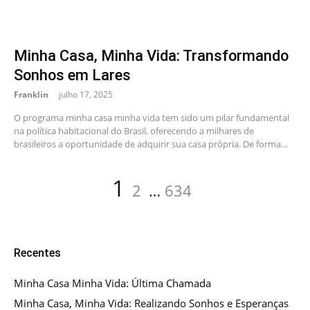
Minha Casa, Minha Vida: Transformando
Sonhos em Lares
Franklin
julho 17, 2025
O programa minha casa minha vida tem sido um pilar fundamental
na política habitacional do Brasil, oferecendo a milhares de
brasileiros a oportunidade de adquirir sua casa própria. De forma…
Paginação
Page
Page
Page
1
2
…
634
de
posts
Recentes
Minha Casa Minha Vida: Última Chamada
Minha Casa, Minha Vida: Realizando Sonhos e Esperanças