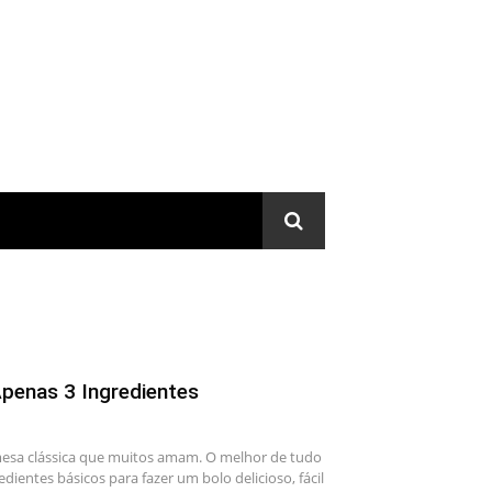
penas 3 Ingredientes
esa clássica que muitos amam. O melhor de tudo
edientes básicos para fazer um bolo delicioso, fácil