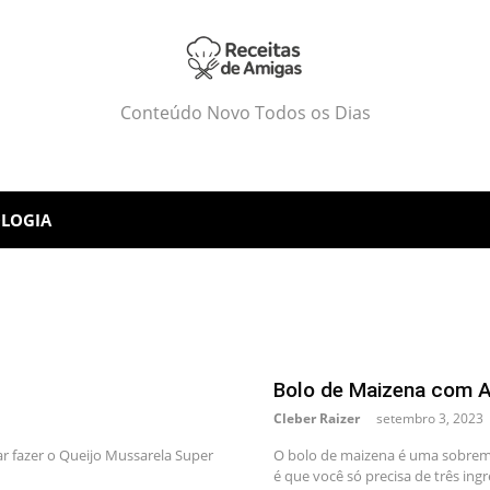
Conteúdo Novo Todos os Dias
LOGIA
Bolo de Maizena com A
Cleber Raizer
setembro 3, 2023
r fazer o Queijo Mussarela Super
O bolo de maizena é uma sobrem
é que você só precisa de três ingr