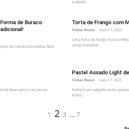
e rápido.
 Forma de Buraco
Torta de Frango com Ma
adicional!
Cleber Raizer
maio 17, 2023
Uma torta de frango é uma refeiç
várias maneiras
a da culinária brasileira, feita
Pastel Assado Light d
Cleber Raizer
maio 17, 2023
l de fazer para o seu jantar,
Pastel é um salgado muito popular
é frito,
Page
Page
Page
Page
2
1
3
…
7
R