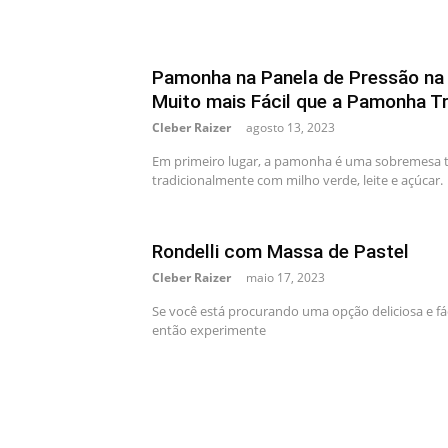
Pamonha na Panela de Pressão na
Muito mais Fácil que a Pamonha Tr
Cleber Raizer
agosto 13, 2023
Em primeiro lugar, a pamonha é uma sobremesa típic
tradicionalmente com milho verde, leite e açúcar.
Rondelli com Massa de Pastel
Cleber Raizer
maio 17, 2023
Se você está procurando uma opção deliciosa e fáci
então experimente
Paginação
de