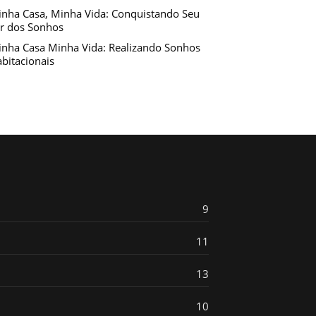
nha Casa, Minha Vida: Conquistando Seu
r dos Sonhos
nha Casa Minha Vida: Realizando Sonhos
bitacionais
9
11
13
10