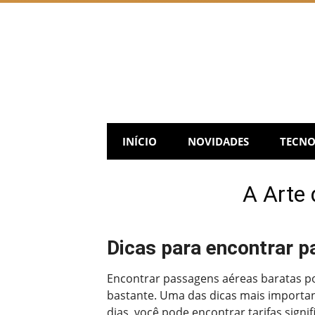
Skip
to
content
INÍCIO
NOVIDADES
TECNO
A Arte
Dicas para encontrar 
Encontrar passagens aéreas baratas po
bastante. Uma das dicas mais importan
dias, você pode encontrar tarifas signi