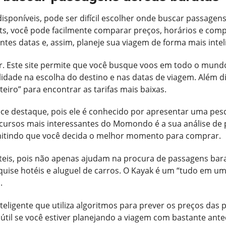
 disponíveis, pode ser difícil escolher onde buscar passag
s, você pode facilmente comparar preços, horários e compa
ntes datas e, assim, planeje sua viagem de forma mais intel
r. Este site permite que você busque voos em todo o mund
ilidade na escolha do destino e nas datas de viagem. Além d
eiro” para encontrar as tarifas mais baixas.
destaque, pois ele é conhecido por apresentar uma pesqu
ecursos mais interessantes do Momondo é a sua análise de
mitindo que você decida o melhor momento para comprar.
eis, pois não apenas ajudam na procura de passagens ba
ise hotéis e aluguel de carros. O Kayak é um “tudo em um”
.
teligente que utiliza algoritmos para prever os preços das 
útil se você estiver planejando a viagem com bastante ante