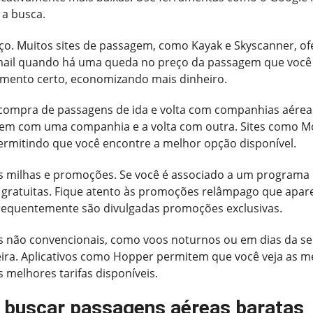
 a busca.
preço. Muitos sites de passagem, como Kayak e Skyscanner, 
e-mail quando há uma queda no preço da passagem que você 
ento certo, economizando mais dinheiro.
 compra de passagens de ida e volta com companhias aéreas 
gem com uma companhia e a volta com outra. Sites como
ermitindo que você encontre a melhor opção disponível.
 milhas e promoções. Se você é associado a um programa de
 gratuitas. Fique atento às promoções relâmpago que apar
frequentemente são divulgadas promoções exclusivas.
s não convencionais, como voos noturnos ou em dias da se
ira. Aplicativos como Hopper permitem que você veja as mel
 melhores tarifas disponíveis.
a buscar passagens aéreas baratas