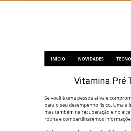
Skip
to
content
INÍCIO
NOVIDADES
TECNO
Vitamina Pré 
Se você é uma pessoa ativa e comprome
para o seu desempenho físico. Uma ali
mas também na recuperação e no alcanc
rotina e compartilharemos informações