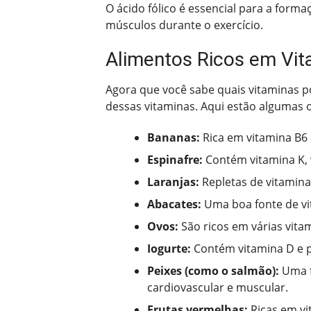
O ácido fólico é essencial para a form
músculos durante o exercício.
Alimentos Ricos em Vit
Agora que você sabe quais vitaminas p
dessas vitaminas. Aqui estão algumas o
Bananas:
Rica em vitamina B6 
Espinafre:
Contém vitamina K, v
Laranjas:
Repletas de vitamina
Abacates:
Uma boa fonte de vi
Ovos:
São ricos em várias vita
Iogurte:
Contém vitamina D e pr
Peixes (como o salmão):
Uma f
cardiovascular e muscular.
Frutas vermelhas:
Ricas em vi