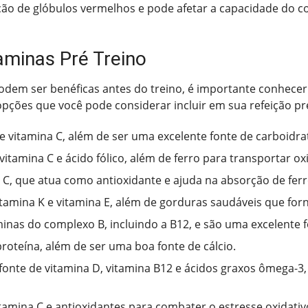
ação de glóbulos vermelhos e pode afetar a capacidade do c
aminas Pré Treino
odem ser benéficas antes do treino, é importante conhecer
pções que você pode considerar incluir em sua refeição pré
e vitamina C, além de ser uma excelente fonte de carboidra
itamina C e ácido fólico, além de ferro para transportar ox
 C, que atua como antioxidante e ajuda na absorção de ferr
tamina K e vitamina E, além de gorduras saudáveis que for
minas do complexo B, incluindo a B12, e são uma excelente f
oteína, além de ser uma boa fonte de cálcio.
onte de vitamina D, vitamina B12 e ácidos graxos ômega-3
tamina C e antioxidantes para combater o estresse oxidativ