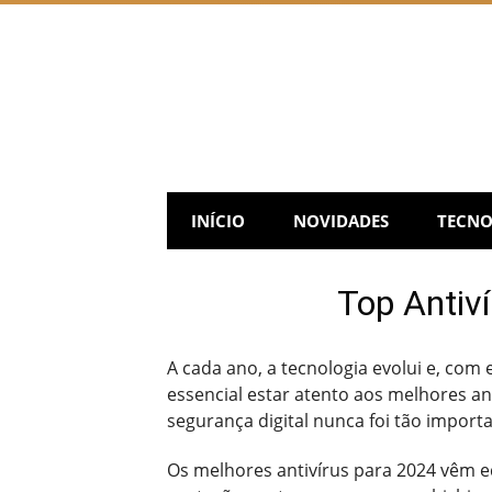
Skip
to
content
INÍCIO
NOVIDADES
TECNO
Top Antiv
A cada ano, a tecnologia evolui e, com
essencial estar atento aos melhores a
segurança digital nunca foi tão importa
Os melhores antivírus para 2024 vêm 