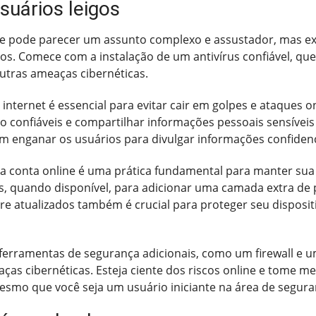
suários leigos
line pode parecer um assunto complexo e assustador, mas 
vos. Comece com a instalação de um antivírus confiável, q
utras ameaças cibernéticas.
nternet é essencial para evitar cair em golpes e ataques onli
ão confiáveis e compartilhar informações pessoais sensívei
am enganar os usuários para divulgar informações confidenc
cada conta online é uma prática fundamental para manter s
as, quando disponível, para adicionar uma camada extra de 
re atualizados também é crucial para proteger seu disposit
r ferramentas de segurança adicionais, como um firewall e 
as cibernéticas. Esteja ciente dos riscos online e tome me
esmo que você seja um usuário iniciante na área de segura