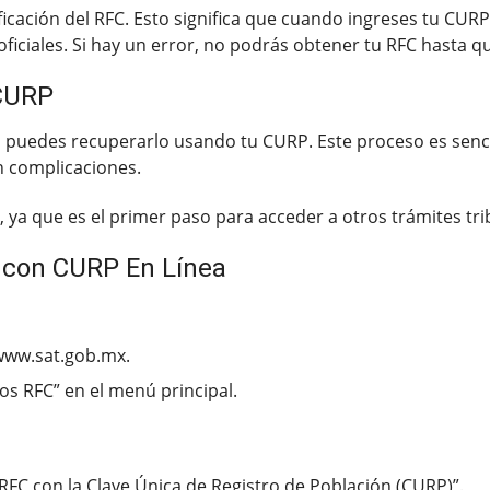
ificación del RFC. Esto significa que cuando ingreses tu CURP
ficiales. Si hay un error, no podrás obtener tu RFC hasta qu
CURP
, puedes recuperarlo usando tu CURP. Este proceso es sencill
sin complicaciones.
ya que es el primer paso para acceder a otros trámites trib
 con CURP En Línea
: www.sat.gob.mx.
os RFC” en el menú principal.
RFC con la Clave Única de Registro de Población (CURP)”.