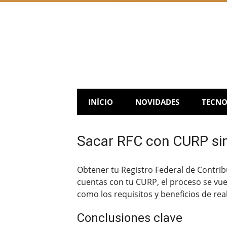
Skip
to
content
INÍCIO
NOVIDADES
TECNO
Sacar RFC con CURP sin
Obtener tu Registro Federal de Contribu
cuentas con tu CURP, el proceso se vuel
como los requisitos y beneficios de real
Conclusiones clave