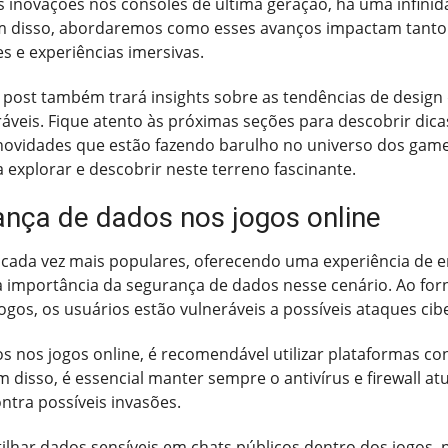
 as inovações nos consoles de última geração, há uma infi
lém disso, abordaremos como esses avanços impactam tant
s e experiências imersivas.
 post também trará insights sobre as tendências de design 
áveis. Fique atento às próximas seções para descobrir dica
ovidades que estão fazendo barulho no universo dos game
explorar e descobrir neste terreno fascinante.
ança de dados nos jogos online
ão cada vez mais populares, oferecendo uma experiência de 
 importância da segurança de dados nesse cenário. Ao for
ogos, os usuários estão vulneráveis a possíveis ataques cib
s nos jogos online, é recomendável utilizar plataformas co
ém disso, é essencial manter sempre o antivírus e firewall at
tra possíveis invasões.
tilhar dados sensíveis em chats públicos dentro dos jogos,