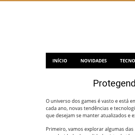
Skip
to
content
INÍCIO
NOVIDADES
TECNO
Protegend
O universo dos games é vasto e está em
cada ano, novas tendências e tecnolo
que desejam se manter atualizados e ex
Primeiro, vamos explorar algumas das 