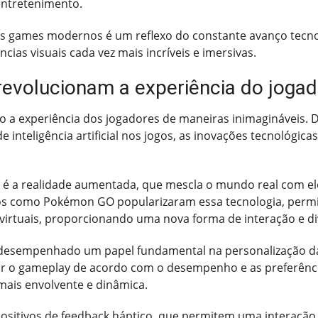
 entretenimento.
s games modernos é um reflexo do constante avanço tecnol
ias visuais cada vez mais incríveis e imersivas.
revolucionam a experiência do jogad
o a experiência dos jogadores de maneiras inimagináveis. D
e inteligência artificial nos jogos, as inovações tecnológi
é a realidade aumentada, que mescla o mundo real com ele
ogos como Pokémon GO popularizaram essa tecnologia, perm
irtuais, proporcionando uma nova forma de interação e di
tem desempenhado um papel fundamental na personalização d
r o gameplay de acordo com o desempenho e as preferência
ais envolvente e dinâmica.
positivos de feedback háptico, que permitem uma interação