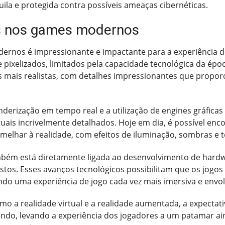
ila e protegida contra possíveis ameaças cibernéticas.
os nos games modernos
ernos é impressionante e impactante para a experiência d
 pixelizados, limitados pela capacidade tecnológica da épo
s mais realistas, com detalhes impressionantes que propo
derização em tempo real e a utilização de engines gráfica
ais incrivelmente detalhados. Hoje em dia, é possível enco
elhar à realidade, com efeitos de iluminação, sombras e t
mbém está diretamente ligada ao desenvolvimento de hardw
os. Esses avanços tecnológicos possibilitam que os jogos 
ndo uma experiência de jogo cada vez mais imersiva e envo
o a realidade virtual e a realidade aumentada, a expectati
o, levando a experiência dos jogadores a um patamar ai