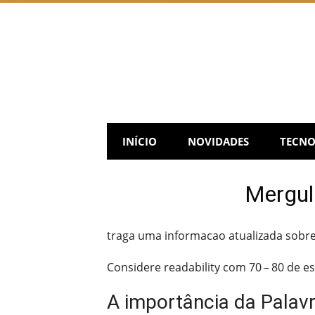
Skip
to
content
INÍCIO
NOVIDADES
TECNO
Mergul
traga uma informacao atualizada sobre
Considere readability com 70 – 80 de es
A importância da Palav