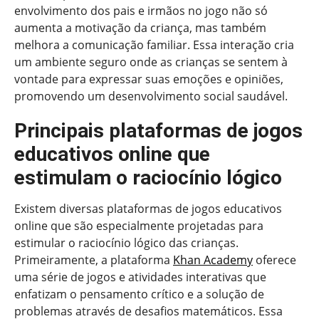
envolvimento dos pais e irmãos no jogo não só
aumenta a motivação da criança, mas também
melhora a comunicação familiar. Essa interação cria
um ambiente seguro onde as crianças se sentem à
vontade para expressar suas emoções e opiniões,
promovendo um desenvolvimento social saudável.
Principais plataformas de jogos
educativos online que
estimulam o raciocínio lógico
Existem diversas plataformas de jogos educativos
online que são especialmente projetadas para
estimular o raciocínio lógico das crianças.
Primeiramente, a plataforma
Khan Academy
oferece
uma série de jogos e atividades interativas que
enfatizam o pensamento crítico e a solução de
problemas através de desafios matemáticos. Essa