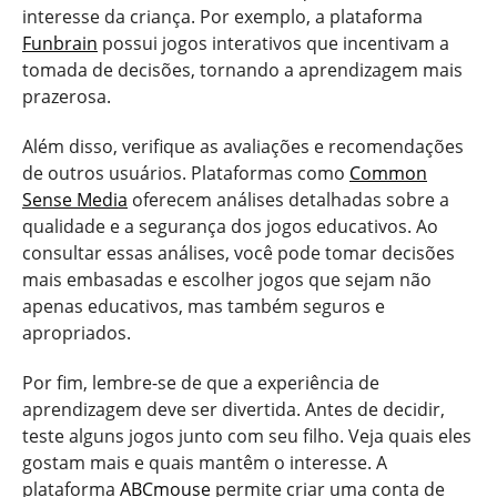
interesse da criança. Por exemplo, a plataforma
Funbrain
possui jogos interativos que incentivam a
tomada de decisões, tornando a aprendizagem mais
prazerosa.
Além disso, verifique as avaliações e recomendações
de outros usuários. Plataformas como
Common
Sense Media
oferecem análises detalhadas sobre a
qualidade e a segurança dos jogos educativos. Ao
consultar essas análises, você pode tomar decisões
mais embasadas e escolher jogos que sejam não
apenas educativos, mas também seguros e
apropriados.
Por fim, lembre-se de que a experiência de
aprendizagem deve ser divertida. Antes de decidir,
teste alguns jogos junto com seu filho. Veja quais eles
gostam mais e quais mantêm o interesse. A
plataforma
ABCmouse
permite criar uma conta de