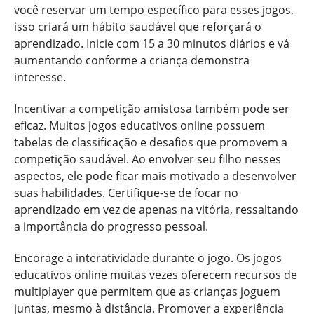
você reservar um tempo específico para esses jogos,
isso criará um hábito saudável que reforçará o
aprendizado. Inicie com 15 a 30 minutos diários e vá
aumentando conforme a criança demonstra
interesse.
Incentivar a competição amistosa também pode ser
eficaz. Muitos jogos educativos online possuem
tabelas de classificação e desafios que promovem a
competição saudável. Ao envolver seu filho nesses
aspectos, ele pode ficar mais motivado a desenvolver
suas habilidades. Certifique-se de focar no
aprendizado em vez de apenas na vitória, ressaltando
a importância do progresso pessoal.
Encorage a interatividade durante o jogo. Os jogos
educativos online muitas vezes oferecem recursos de
multiplayer que permitem que as crianças joguem
juntas, mesmo à distância. Promover a experiência