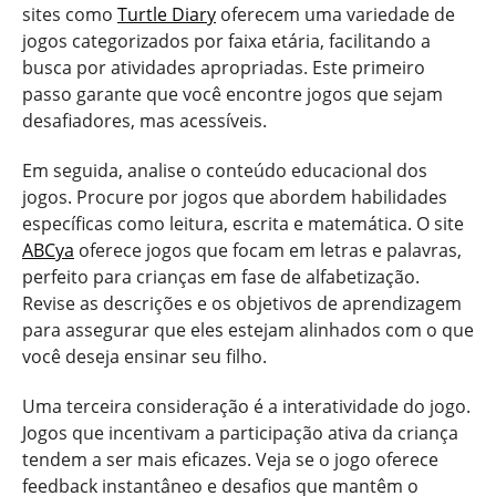
sites como
Turtle Diary
oferecem uma variedade de
jogos categorizados por faixa etária, facilitando a
busca por atividades apropriadas. Este primeiro
passo garante que você encontre jogos que sejam
desafiadores, mas acessíveis.
Em seguida, analise o conteúdo educacional dos
jogos. Procure por jogos que abordem habilidades
específicas como leitura, escrita e matemática. O site
ABCya
oferece jogos que focam em letras e palavras,
perfeito para crianças em fase de alfabetização.
Revise as descrições e os objetivos de aprendizagem
para assegurar que eles estejam alinhados com o que
você deseja ensinar seu filho.
Uma terceira consideração é a interatividade do jogo.
Jogos que incentivam a participação ativa da criança
tendem a ser mais eficazes. Veja se o jogo oferece
feedback instantâneo e desafios que mantêm o