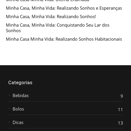
Minha Casa, Minha Vida: Realizando Sonhos e Esperanças
Minha Casa, Minha Vida: Realizando Sonhos!
Minha Casa, Minha Vida: Conquistando Seu Lar dos
Sonhos
Minha Casa Minha Vida: Realizando Sonhos Habitacionais
Categorias
Bebidas
9
Bolos
11
Dicas
13