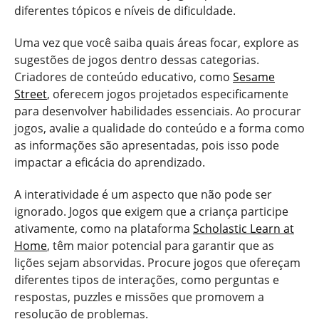
diferentes tópicos e níveis de dificuldade.
Uma vez que você saiba quais áreas focar, explore as
sugestões de jogos dentro dessas categorias.
Criadores de conteúdo educativo, como
Sesame
Street
, oferecem jogos projetados especificamente
para desenvolver habilidades essenciais. Ao procurar
jogos, avalie a qualidade do conteúdo e a forma como
as informações são apresentadas, pois isso pode
impactar a eficácia do aprendizado.
A interatividade é um aspecto que não pode ser
ignorado. Jogos que exigem que a criança participe
ativamente, como na plataforma
Scholastic Learn at
Home
, têm maior potencial para garantir que as
lições sejam absorvidas. Procure jogos que ofereçam
diferentes tipos de interações, como perguntas e
respostas, puzzles e missões que promovem a
resolução de problemas.