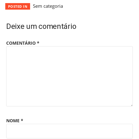
Sem categoria
POSTED IN
Deixe um comentário
COMENTÁRIO
*
NOME
*