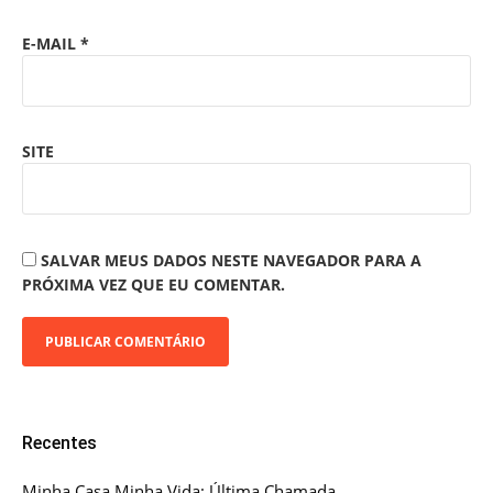
E-MAIL
*
SITE
SALVAR MEUS DADOS NESTE NAVEGADOR PARA A
PRÓXIMA VEZ QUE EU COMENTAR.
Recentes
Minha Casa Minha Vida: Última Chamada