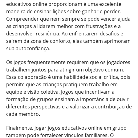
educativos online proporcionam é uma excelente
maneira de ensinar lições sobre ganhar e perder.
Compreender que nem sempre se pode vencer ajuda
as crianças a lidarem melhor com frustrações e a
desenvolver resiliência. Ao enfrentarem desafios e
saírem da zona de conforto, elas também aprimoram
sua autoconfiança.
Os jogos frequentemente requirem que os jogadores
trabalhem juntos para atingir um objetivo comum.
Essa colaboração é uma habilidade social crítica, pois
permite que as crianças pratiquem trabalho em
equipe e visão coletiva. Jogos que incentivam a
formação de grupos ensinam a importância de ouvir
diferentes perspectivas e a valorizar a contribuição de
cada membro.
Finalmente, jogar jogos educativos online em grupo
também pode fortalecer vínculos familiares. O