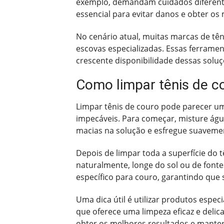
exemplo, demandam cuidados diferente
essencial para evitar danos e obter os
No cenário atual, muitas marcas de tê
escovas especializadas. Essas ferramen
crescente disponibilidade dessas soluçõ
Como limpar tênis de c
Limpar tênis de couro pode parecer um
impecáveis. Para começar, misture á
macias na solução e esfregue suavemen
Depois de limpar toda a superfície do 
naturalmente, longe do sol ou de fontes
específico para couro, garantindo que 
Uma dica útil é utilizar produtos espe
que oferece uma limpeza eficaz e delic
obter os melhores resultados e manter