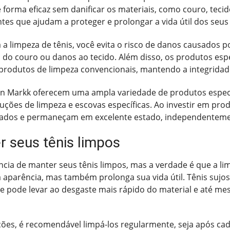
 forma eficaz sem danificar os materiais, como couro, teci
es que ajudam a proteger e prolongar a vida útil dos seus
a a limpeza de tênis, você evita o risco de danos causados
do couro ou danos ao tecido. Além disso, os produtos esp
rodutos de limpeza convencionais, mantendo a integridade
on Markk oferecem uma ampla variedade de produtos especi
oluções de limpeza e escovas específicas. Ao investir em pr
ados e permaneçam em excelente estado, independentemen
r seus tênis limpos
ia de manter seus tênis limpos, mas a verdade é que a lim
aparência, mas também prolonga sua vida útil. Tênis sujos
ue pode levar ao desgaste mais rápido do material e até 
ões, é recomendável limpá-los regularmente, seja após ca