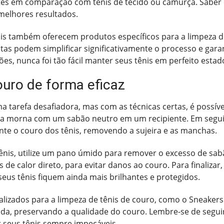
s em comparação com tênis de tecido ou camurça. Saber c
 melhores resultados.
nis também oferecem produtos específicos para a limpeza 
tas podem simplificar significativamente o processo e gara
es, nunca foi tão fácil manter seus tênis em perfeito estad
ouro de forma eficaz
a tarefa desafiadora, mas com as técnicas certas, é possív
gua morna com um sabão neutro em um recipiente. Em segu
te o couro dos tênis, removendo a sujeira e as manchas.
tênis, utilize um pano úmido para remover o excesso de sab
 de calor direto, para evitar danos ao couro. Para finaliza
seus tênis fiquem ainda mais brilhantes e protegidos.
cializados para a limpeza de tênis de couro, como o Sneake
ada, preservando a qualidade do couro. Lembre-se de seguir
 seus tênis sempre impecáveis.