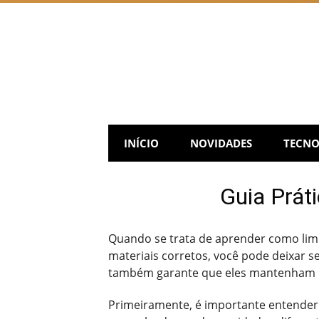
Skip
to
content
INÍCIO
NOVIDADES
TECNO
Guia Prát
Quando se trata de aprender como lim
materiais corretos, você pode deixar s
também garante que eles mantenham u
Primeiramente, é importante entender 