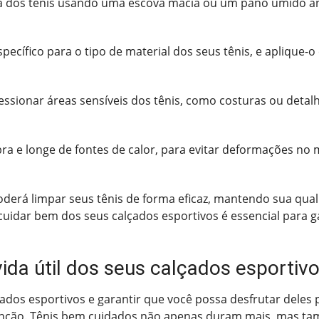
ra dos tênis usando uma escova macia ou um pano úmido an
pecífico para o tipo de material dos seus tênis, e aplique-
essionar áreas sensíveis dos tênis, como costuras ou detalh
a e longe de fontes de calor, para evitar deformações no ma
poderá limpar seus tênis de forma eficaz, mantendo sua qua
, cuidar bem dos seus calçados esportivos é essencial para
vida útil dos seus calçados esportiv
lçados esportivos e garantir que você possa desfrutar dele
enção. Tênis bem cuidados não apenas duram mais, mas ta