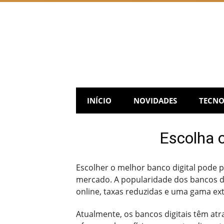
Skip
to
content
INÍCIO
NOVIDADES
TECNO
Escolha 
Escolher o melhor banco digital pode 
mercado. A popularidade dos bancos di
online, taxas reduzidas e uma gama ex
Atualmente, os bancos digitais têm atra