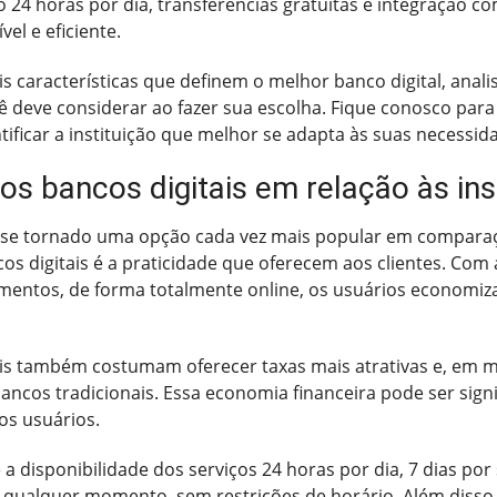
4 horas por dia, transferências gratuitas e integração com
el e eficiente.
is características que definem o melhor banco digital, anal
ê deve considerar ao fazer sua escolha. Fique conosco pa
tificar a instituição que melhor se adapta às suas necessid
s bancos digitais em relação às inst
êm se tornado uma opção cada vez mais popular em comparaçã
s digitais é a praticidade que oferecem aos clientes. Com a
mentos, de forma totalmente online, os usuários economiz
ais também costumam oferecer taxas mais atrativas e, em mu
ncos tradicionais. Essa economia financeira pode ser signi
os usuários.
a disponibilidade dos serviços 24 horas por dia, 7 dias por
 a qualquer momento, sem restrições de horário. Além disso