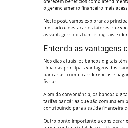
oferecem benefícios como atendimento 2
o gerenciamento financeiro mais acessív
Neste post, vamos explorar as principa
mercado e destacar os fatores que voc
as vantagens dos bancos digitais e iden
Entenda as vantagens do
Nos dias atuais, os bancos digitais t
Uma das principais vantagens dos banco
bancárias, como transferências e paga
físicas.
Além da conveniência, os bancos digit
tarifas bancárias que são comuns em ba
contribuindo para a saúde financeira d
Outro ponto importante a considerar é 
terem controle total de suas finanças