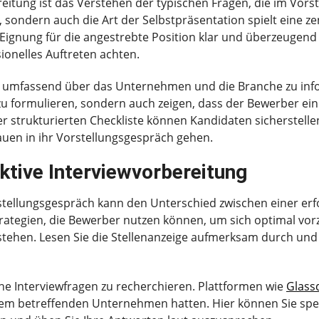
reitung ist das Verstehen der typischen Fragen, die im Vors
sondern auch die Art der Selbstpräsentation spielt eine zen
 Eignung für die angestrebte Position klar und überzeugend 
ionelles Auftreten achten.
ich umfassend über das Unternehmen und die Branche zu in
zu formulieren, sondern auch zeigen, dass der Bewerber ein 
r strukturierten Checkliste können Kandidaten sicherstellen
uen in ihr Vorstellungsgespräch gehen.
ektive Interviewvorbereitung
orstellungsgespräch kann den Unterschied zwischen einer e
tegien, die Bewerber nutzen können, um sich optimal vorzub
tehen. Lesen Sie die Stellenanzeige aufmerksam durch und 
ische Interviewfragen zu recherchieren. Plattformen wie
Glass
dem betreffenden Unternehmen hatten. Hier können Sie spezi