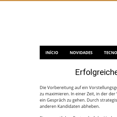
Skip
to
content
INÍCIO
NOVIDADES
TECNO
Erfolgreich
Die Vorbereitung auf ein Vorstellungsg
zu maximieren. In einer Zeit, in der de
ein Gespräch zu gehen. Durch strategi
anderen Kandidaten abheben.