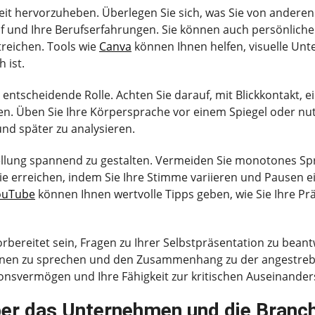
igkeit hervorzuheben. Überlegen Sie sich, was Sie von andere
f und Ihre Berufserfahrungen. Sie können auch persönliche
treichen. Tools wie
Canva
können Ihnen helfen, visuelle Unt
 ist.
e entscheidende Rolle. Achten Sie darauf, mit Blickkontakt,
en. Üben Sie Ihre Körpersprache vor einem Spiegel oder nu
und später zu analysieren.
stellung spannend zu gestalten. Vermeiden Sie monotones S
e erreichen, indem Sie Ihre Stimme variieren und Pausen e
ouTube
können Ihnen wertvolle Tipps geben, wie Sie Ihre P
rbereitet sein, Fragen zu Ihrer Selbstpräsentation zu beantw
onen zu sprechen und den Zusammenhang zu der angestrebten 
xionsvermögen und Ihre Fähigkeit zur kritischen Auseinander
ber das Unternehmen und die Branc