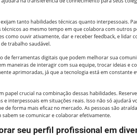
 ajudará na transferência de conhecimento para seus cole
 exijam tanto habilidades técnicas quanto interpessoais. P
s técnicos ao mesmo tempo em que colabora com outros pe
es como ouvir ativamente, dar e receber feedback, e lidar c
 de trabalho saudável.
o de ferramentas digitais que podem melhorar sua comuni
m maneiras de interagir com sua equipe, trocar ideias e c
ente aprimoradas, já que a tecnologia está em constante e
m papel crucial na combinação dessas habilidades. Reserv
s e interpessoais em situações reais. Isso não só ajudará v
e de forma mais eficaz no mercado. As pessoas são atraída
 sabem se comunicar e colaborar efetivamente.
orar seu perfil profissional em div