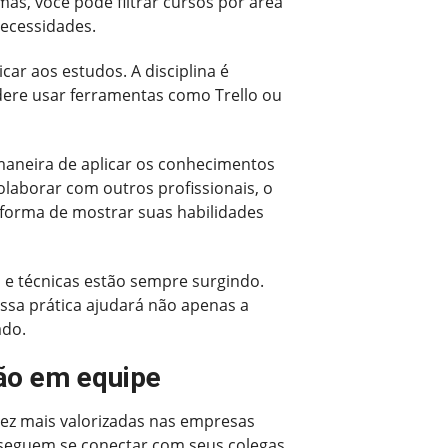
s, você pode filtrar cursos por área
necessidades.
r aos estudos. A disciplina é
dere usar ferramentas como Trello ou
maneira de aplicar os conhecimentos
laborar com outros profissionais, o
 forma de mostrar suas habilidades
 e técnicas estão sempre surgindo.
Essa prática ajudará não apenas a
ado.
ão em equipe
vez mais valorizadas nas empresas
onseguem se conectar com seus colegas,