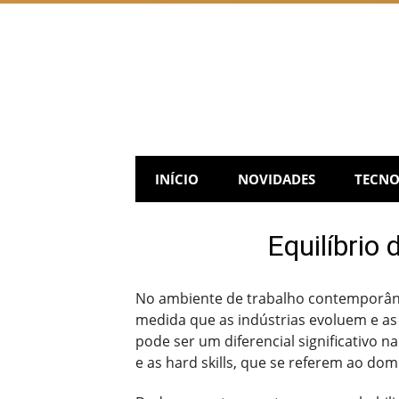
Skip
to
content
INÍCIO
NOVIDADES
TECNO
Equilíbrio 
No ambiente de trabalho contemporâneo,
medida que as indústrias evoluem e 
pode ser um diferencial significativo na
e as hard skills, que se referem ao do