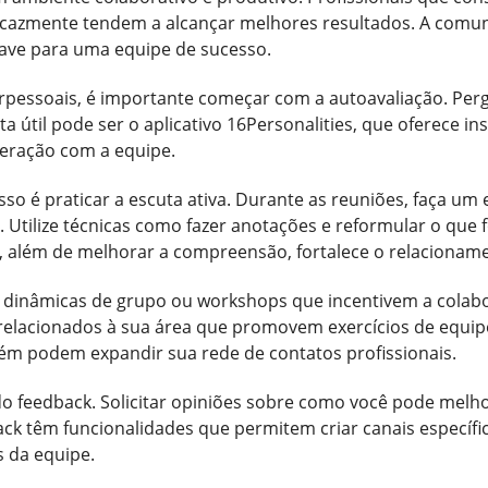
cazmente tendem a alcançar melhores resultados. A comuni
have para uma equipe de sucesso.
erpessoais, é importante começar com a autoavaliação. Pe
útil pode ser o aplicativo 16Personalities, que oferece ins
teração com a equipe.
so é praticar a escuta ativa. Durante as reuniões, faça um
 Utilize técnicas como fazer anotações e reformular o que f
além de melhorar a compreensão, fortalece o relacioname
de dinâmicas de grupo ou workshops que incentivem a colab
elacionados à sua área que promovem exercícios de equipe
m podem expandir sua rede de contatos profissionais.
do feedback. Solicitar opiniões sobre como você pode melh
lack têm funcionalidades que permitem criar canais específic
 da equipe.