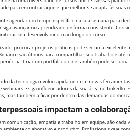
de há uma diversidade de cursos online. Nessas plataforma
uldade para encontrar aquele que melhor se adapta às suas 
nte agendar um tempo específico na sua semana para dedica
nsiga avançar no aprendizado de forma consistente. Consi
onitorar seu desenvolvimento ao longo do curso.
zado, procurar projetos práticos pode ser uma excelente 
ehance são ótimos para compartilhar seu trabalho e até co
periência. Criar um portfólio online também pode ser uma
ndo da tecnologia evolui rapidamente, e novas ferramentas
e webinars e siga influenciadores da sua área no LinkedIn. 
adas, mas também a ficar por dentro das demandas do merc
nterpessoais impactam a colaboraç
luem comunicação, empatia e trabalho em equipe, são cada 
 um ambiente colaborativo e produtivo. Profissionais que c