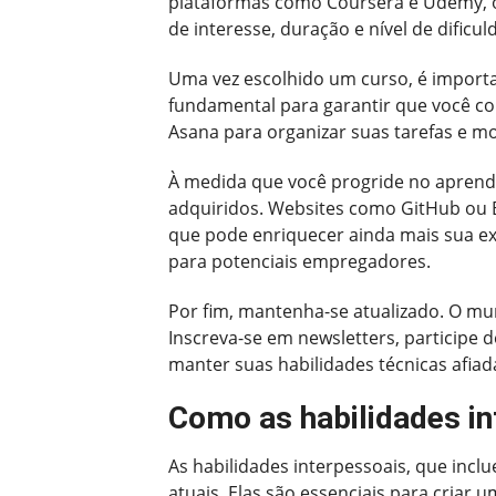
plataformas como Coursera e Udemy, on
de interesse, duração e nível de dific
Uma vez escolhido um curso, é importa
fundamental para garantir que você co
Asana para organizar suas tarefas e m
À medida que você progride no aprendi
adquiridos. Websites como GitHub ou B
que pode enriquecer ainda mais sua ex
para potenciais empregadores.
Por fim, mantenha-se atualizado. O mu
Inscreva-se em newsletters, participe d
manter suas habilidades técnicas afi
Como as habilidades i
As habilidades interpessoais, que inc
atuais. Elas são essenciais para criar