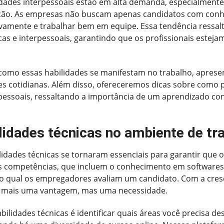
dades interpessoais estão em alta demanda, especialmente
ação. As empresas não buscam apenas candidatos com con
amente e trabalhar bem em equipe. Essa tendência ressalta
as e interpessoais, garantindo que os profissionais estej
 como essas habilidades se manifestam no trabalho, apres
s cotidianas. Além disso, ofereceremos dicas sobre como 
rpessoais, ressaltando a importância de um aprendizado con
lidades técnicas no ambiente de tr
lidades técnicas se tornaram essenciais para garantir que 
ssas competências, que incluem o conhecimento em softwares
lo qual os empregadores avaliam um candidato. Com a cresc
 é mais uma vantagem, mas uma necessidade.
idades técnicas é identificar quais áreas você precisa dese