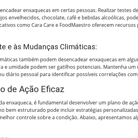
ncadear enxaquecas em certas pessoas. Realizar testes de 
 envelhecidos, chocolate, café e bebidas alcoólicas, pode a
plicativos como Cara Care e FoodMaestro oferecem recursos 
te e às Mudanças Climáticas:
limáticas também podem desencadear enxaquecas em alguma
ra e umidade podem ser gatilhos potenciais. Mantenha um r
u diário pessoal para identificar possíveis correlações com
o de Ação Eficaz
is da enxaqueca, é fundamental desenvolver um plano de ação
no bem estruturado pode incluir estratégias personalizadas
lhor controle sobre a condição. Abaixo, apresentamos a