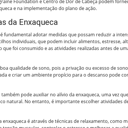
raine Foundation e Centro de Dor de Cabeça podem fornec
aqueca e na implementação do plano de ação.
mas da Enxaqueca
, é fundamental adotar medidas que possam reduzir a inten
gatilhos individuais, que podem incluir alimentos, estresse,
o que foi consumido e as atividades realizadas antes de uma
 boa qualidade de sono, pois a privação ou excesso de so
da e criar um ambiente propício para o descanso pode cont
res também pode auxiliar no alívio da enxaqueca, uma vez qu
o natural. No entanto, é importante escolher atividades de
da enxaqueca é através de técnicas de relaxamento, como m
 a tensão muscular, controlar o estresse e melhorar a qual