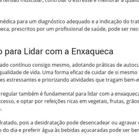
o médica para um diagnóstico adequado e a indicação do t
ca, prescritos por um profissional de saúde, pode ser ne
o para Lidar com a Enxaqueca
ado contínuo consigo mesmo, adotando práticas de autocu
qualidade de vida. Uma forma eficaz de cuidar de si mesm
ões estressantes e priorizando atividades que tragam bem-e
egular também é fundamental para lidar com a enxaqueca. 
esso, e optar por refeições ricas em vegetais, frutas, grão
.
dratado, pois a desidratação pode desencadear ou agravar
do dia e preferir água às bebidas açucaradas pode ser be