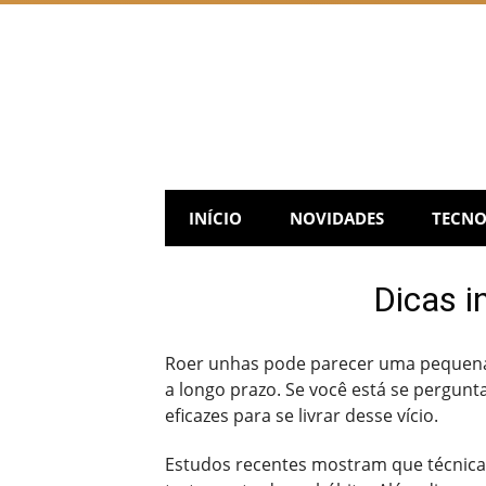
Skip
to
content
INÍCIO
NOVIDADES
TECNO
Dicas i
Roer unhas pode parecer uma pequena
a longo prazo. Se você está se pergun
eficazes para se livrar desse vício.
Estudos recentes mostram que técnicas