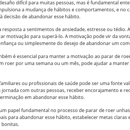
esafio difícil para muitas pessoas, mas é fundamental ent
mpulsiona a mudança de hábitos e comportamentos, e no ca
á à decisão de abandonar esse hábito.
 resposta a sentimentos de ansiedade, estresse ou tédio.
rar motivação para superá-lo. A motivação pode vir da von
nfiança ou simplesmente do desejo de abandonar um comp
ambém é essencial para manter a motivação ao parar de roer 
m roer por uma semana ou um mês, pode ajudar a manter 
familiares ou profissionais de saúde pode ser uma fonte v
a jornada com outras pessoas, receber encorajamento e re
eterminação em abandonar esse hábito.
m papel fundamental no processo de parar de roer unhas
oais para abandonar esse hábito, estabelecer metas claras e
 bonitas.