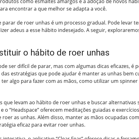
produtos como esmaltes amargos e a adoção de novos hábito
ara encontrar a que melhor se adapta a você.
 parar de roer unhas é um processo gradual. Pode levar te
dizer adeus a esse hábito indesejado. A seguir, exploraremo
tituir o hábito de roer unhas
ser difícil de parar, mas com algumas dicas eficazes, é pos
as estratégias que pode ajudar é manter as unhas bem cu
, ter algo para fazer com as mãos, como utilizar um spinner
lhos que levam ao hábito de roer unhas e buscar alternativas
” e o “Headspace” oferecem meditações guiadas e exercício
e roer as unhas. Além disso, manter as mãos ocupadas com 
atégia eficaz para evitar roer unhas.
erativa, o aplicativo “Clear Fear” oferece dicas e ferrame