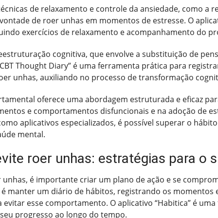
 técnicas de relaxamento e controle da ansiedade, como a r
a vontade de roer unhas em momentos de estresse. O aplicat
luindo exercícios de relaxamento e acompanhamento do pr
eestruturação cognitiva, que envolve a substituição de p
o “CBT Thought Diary” é uma ferramenta prática para registr
oer unhas, auxiliando no processo de transformação cognit
tamental oferece uma abordagem estruturada e eficaz para
mentos e comportamentos disfuncionais e na adoção de estr
mo aplicativos especializados, é possível superar o hábito
aúde mental.
vite roer unhas: estratégias para o 
er unhas, é importante criar um plano de ação e se compr
 é manter um diário de hábitos, registrando os momentos 
ra evitar esse comportamento. O aplicativo “Habitica” é uma
seu progresso ao longo do tempo.