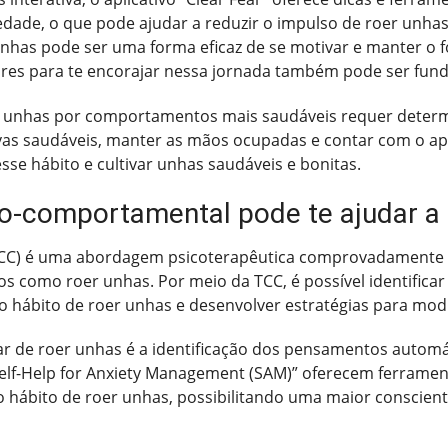
dade, o que pode ajudar a reduzir o impulso de roer unhas
has pode ser uma forma eficaz de se motivar e manter o f
ares para te encorajar nessa jornada também pode ser fun
r unhas por comportamentos mais saudáveis requer determi
ativas saudáveis, manter as mãos ocupadas e contar com o a
se hábito e cultivar unhas saudáveis e bonitas.
vo-comportamental pode te ajudar a 
TCC) é uma abordagem psicoterapêutica comprovadamente e
dos como roer unhas. Por meio da TCC, é possível identific
ábito de roer unhas e desenvolver estratégias para modif
r de roer unhas é a identificação dos pensamentos autom
lf-Help for Anxiety Management (SAM)” oferecem ferrament
ábito de roer unhas, possibilitando uma maior conscienti