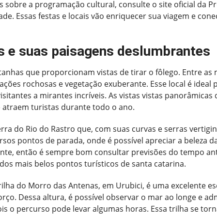
sobre a programação cultural, consulte o site oficial da Pre
ade. Essas festas e locais vão enriquecer sua viagem e cone
 e suas paisagens deslumbrantes
anhas que proporcionam vistas de tirar o fôlego. Entre as
ções rochosas e vegetação exuberante. Esse local é ideal
visitantes a mirantes incríveis. As vistas vistas panorâmica
e atraem turistas durante todo o ano.
ra do Rio do Rastro que, com suas curvas e serras vertigi
sos pontos de parada, onde é possível apreciar a beleza da r
e, então é sempre bom consultar previsões do tempo antes
os mais belos pontos turísticos de santa catarina.
rilha do Morro das Antenas, em Urubici, é uma excelente e
orço. Dessa altura, é possível observar o mar ao longe e a
is o percurso pode levar algumas horas. Essa trilha se to