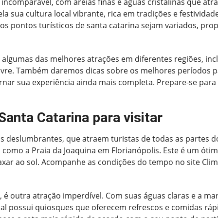
 incomparável, com areias finas e águas cristalinas que atrae
la sua cultura local vibrante, rica em tradições e festivida
 os pontos turísticos de santa catarina sejam variados, pr
s algumas das melhores atrações em diferentes regiões, i
livre. Também daremos dicas sobre os melhores períodos par
nar sua experiência ainda mais completa. Prepare-se para 
anta Catarina para visitar
as deslumbrantes, que atraem turistas de todas as partes 
 como a Praia da Joaquina em Florianópolis. Este é um ótim
xar ao sol. Acompanhe as condições do tempo no site Clim
 é outra atração imperdível. Com suas águas claras e a mara
al possui quiosques que oferecem refrescos e comidas rápi