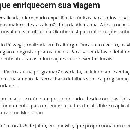
 que enriquecem sua viagem
versificada, oferecendo experiências únicas para todos os v
das maiores festas alemãs fora da Alemanha. A festa ocor
Consulte o site oficial da Oktoberfest para informações so
 do Pêssego, realizada em Fraiburgo. Durante o evento, os 
egião e degustar pratos típicos. Para saber datas e detalhe
mente atualiza as informações sobre eventos locais.
ordão, traz uma programação variada, incluindo apresenta
 o clima ameno da serra. Para detalhes sobre a programaçã
 cidades.
 um local que reúne um pouco de tudo: desde comidas típica
undamental para entender a cultura local. Utilize o aplicat
ativos no Mercadão.
ro Cultural 25 de Julho, em Joinville, que proporciona um m