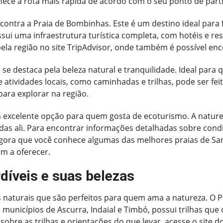
ornece a rota mais rápida de acordo com o seu ponto de part
contra a Praia de Bombinhas. Este é um destino ideal para 
sui uma infraestrutura turística completa, com hotéis e re
la região no site TripAdvisor, onde também é possível enco
o se destaca pela beleza natural e tranquilidade. Ideal p
atividades locais, como caminhadas e trilhas, pode ser feito 
para explorar na região.
 excelente opção para quem gosta de ecoturismo. A nature
adas ali. Para encontrar informações detalhadas sobre condi
Agora que você conhece algumas das melhores praias de Sant
em a oferecer.
díveis e suas belezas
 naturais que são perfeitos para quem ama a natureza. O Pa
 municípios de Ascurra, Indaial e Timbó, possui trilhas que
sobre as trilhas e orientações do que levar, acesse o site 