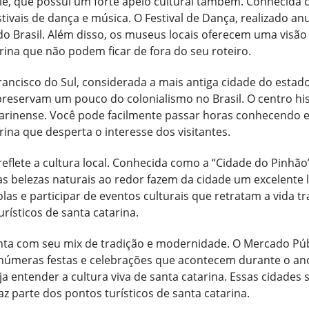
ille, que possui um forte apelo cultural também. Conhecida 
ivais de dança e música. O Festival de Dança, realizado an
s do Brasil. Além disso, os museus locais oferecem uma visã
rina que não podem ficar de fora do seu roteiro.
 Francisco do Sul, considerada a mais antiga cidade do esta
 preservam um pouco do colonialismo no Brasil. O centro his
atarinense. Você pode facilmente passar horas conhecendo 
rina que desperta o interesse dos visitantes.
eflete a cultura local. Conhecida como a “Cidade do Pinhão”,
 belezas naturais ao redor fazem da cidade um excelente lo
las e participar de eventos culturais que retratam a vida tr
rísticos de santa catarina.
canta com seu mix de tradição e modernidade. O Mercado Pú
 inúmeras festas e celebrações que acontecem durante o an
 entender a cultura viva de santa catarina. Essas cidades
faz parte dos pontos turísticos de santa catarina.