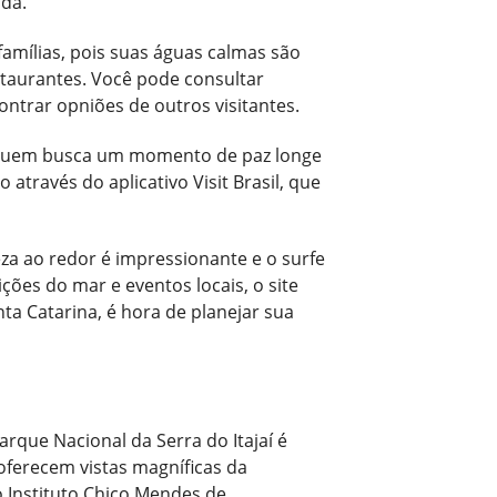
ida.
famílias, pois suas águas calmas são
staurantes. Você pode consultar
ntrar opniões de outros visitantes.
ara quem busca um momento de paz longe
através do aplicativo Visit Brasil, que
za ao redor é impressionante e o surfe
ções do mar e eventos locais, o site
a Catarina, é hora de planejar sua
rque Nacional da Serra do Itajaí é
 oferecem vistas magníficas da
do Instituto Chico Mendes de