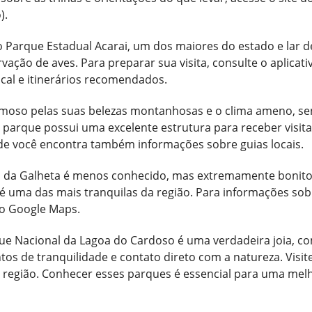
).
arque Estadual Acarai, um dos maiores do estado e lar de v
ação de aves. Para preparar sua visita, consulte o aplicati
ocal e itinerários recomendados.
amoso pelas suas belezas montanhosas e o clima ameno, s
parque possui uma excelente estrutura para receber visit
onde você encontra também informações sobre guias locais.
l da Galheta é menos conhecido, mas extremamente bonito.
 é uma das mais tranquilas da região. Para informações s
vo Google Maps.
que Nacional da Lagoa do Cardoso é uma verdadeira joia, 
 de tranquilidade e contato direto com a natureza. Visite 
a região. Conhecer esses parques é essencial para uma mel