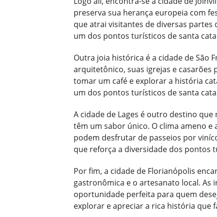
Logo ali, encontra-se a cidade de Joinv
preserva sua herança europeia com fest
que atrai visitantes de diversas parte
um dos pontos turísticos de santa cata
Outra joia histórica é a cidade de São
arquitetônico, suas igrejas e casarões
tomar um café e explorar a história c
um dos pontos turísticos de santa cata
A cidade de Lages é outro destino que r
têm um sabor único. O clima ameno e as
podem desfrutar de passeios por viníco
que reforça a diversidade dos pontos tu
Por fim, a cidade de Florianópolis en
gastronômica e o artesanato local. As
oportunidade perfeita para quem deseja
explorar e apreciar a rica história que 