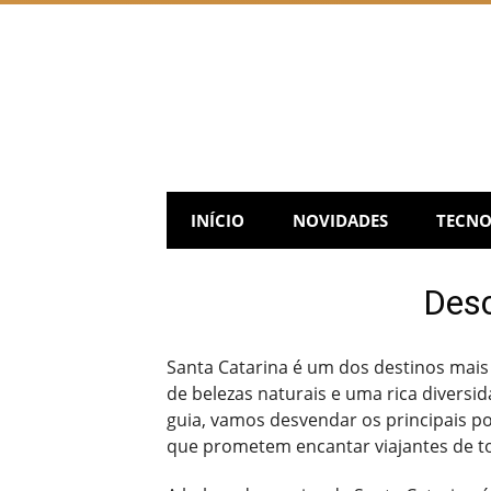
Skip
to
content
INÍCIO
NOVIDADES
TECNO
Desc
Santa Catarina é um dos destinos mais
de belezas naturais e uma rica diversi
guia, vamos desvendar os principais po
que prometem encantar viajantes de to