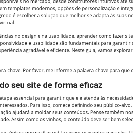
isponíveis no mercado, desde construtores intuitivos até
cem templates modernos, opções de personalização e integ
egredo é escolher a solução que melhor se adapta às suas n
irtual.
ncias no design e na usabilidade, aprender como fazer site
ponsividade e usabilidade são fundamentais para garantir q
eriência agradável e eficiente. Neste guia, vamos explorar
ra-chave. Por favor, me informe a palavra-chave para que 
do seu site de forma eficaz
etapa essencial para garantir que ele atenda às necessidad
 interessados. Para isso, comece definindo seu público-alvo
ificação ajudará a moldar seus conteúdos. Pense também n
de. Assim como os vinhos, o conteúdo deve ser bem seleci
ta de tópicos que você acredita serem relevantes para eles