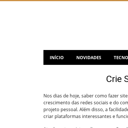
Skip
to
content
INÍCIO
NOVIDADES
TECNO
Crie 
Nos dias de hoje, saber como fazer si
crescimento das redes sociais e do co
projeto pessoal. Além disso, a facilid
criar plataformas interessantes e funci