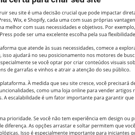
ruir seu site é uma decisão crucial que pode impactar dire
ess, Wix, e Shopify, cada uma com suas próprias vantagens
inha melhor com suas necessidades e objetivos. Por exemplo,
ess pode ser uma excelente escolha pela sua flexibilidade
taforma que atende às suas necessidades, comece a explora
O, isso ajudará no seu posicionamento nos motores de bus
specialmente se você optar por criar conteúdos visuais so
 de garrafas e vinhos e atrair a atenção do seu público.
plataforma. À medida que seu site cresce, você precisará
s funcionalidades, como uma loja online para vender artigos
A escalabilidade é um fator importante para garantir que 
uma prioridade. Se você não tem experiência em design ou
de diferença. As opções arrastar e soltar permitem que voc
lógicas. Isso é especialmente importante para iniciantes 