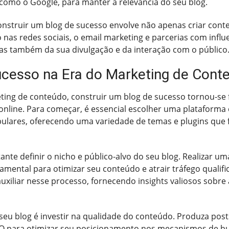
omo o Google, para manter a relevância do seu blog.
onstruir um blog de sucesso envolve não apenas criar cont
o nas redes sociais, o email marketing e parcerias com in
s também da sua divulgação e da interação com o público
ucesso na Era do Marketing de Cont
ting de conteúdo, construir um blog de sucesso tornou-se
online. Para começar, é essencial escolher uma plataforma 
ares, oferecendo uma variedade de temas e plugins que fa
ante definir o nicho e público-alvo do seu blog. Realizar u
amental para otimizar seu conteúdo e atrair tráfego quali
iliar nesse processo, fornecendo insights valiosos sobre
seu blog é investir na qualidade do conteúdo. Produza posts
SEO para otimizar seu posicionamento nos mecanismos de b