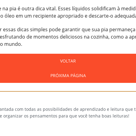
 na pia é outra dica vital. Esses líquidos solidificam à me
te o óleo em um recipiente apropriado e descarte-o adequa
r essas dicas simples pode garantir que sua pia permaneç
 desfrutando de momentos deliciosos na cozinha, como a a
do mundo.
VOLTAR
PRÓXIMA PÁGINA
cantada com todas as possibilidades de aprendizado e leitura que
 e organizar os pensamentos para que você tenha boas leituras!