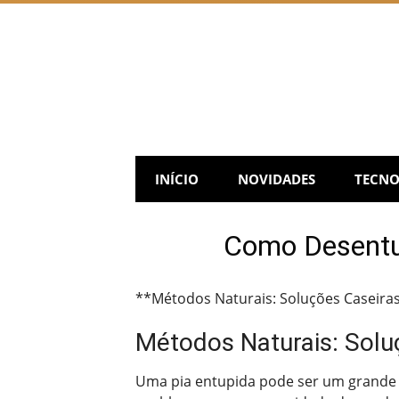
Skip
to
content
INÍCIO
NOVIDADES
TECNO
Como Desentup
**Métodos Naturais: Soluções Caseiras
Métodos Naturais: Solu
Uma pia entupida pode ser um grande 