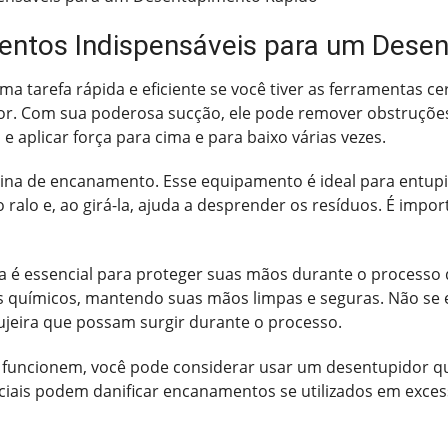
entos Indispensáveis para um Dese
ma tarefa rápida e eficiente se você tiver as ferramentas c
or. Com sua poderosa sucção, ele pode remover obstruções 
e aplicar força para cima e para baixo várias vezes.
tina de encanamento. Esse equipamento é ideal para entupim
 ralo e, ao girá-la, ajuda a desprender os resíduos. É impo
ha é essencial para proteger suas mãos durante o processo
os químicos, mantendo suas mãos limpas e seguras. Não se
sujeira que possam surgir durante o processo.
 funcionem, você pode considerar usar um desentupidor q
ciais podem danificar encanamentos se utilizados em excess