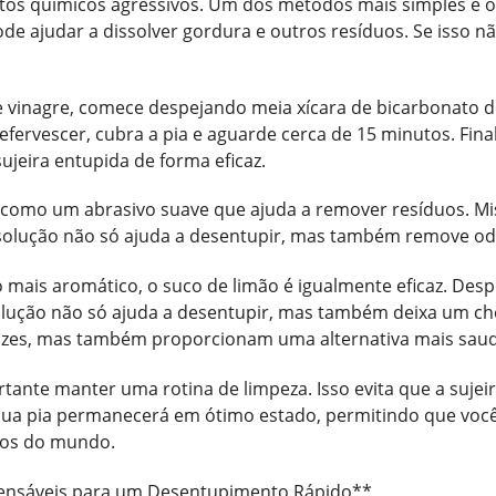
os químicos agressivos. Um dos métodos mais simples é o 
ode ajudar a dissolver gordura e outros resíduos. Se isso n
e vinagre, comece despejando meia xícara de bicarbonato de
 efervescer, cubra a pia e aguarde cerca de 15 minutos. Fi
eira entupida de forma eficaz.
r como um abrasivo suave que ajuda a remover resíduos. Mi
 solução não só ajuda a desentupir, mas também remove od
ais aromático, o suco de limão é igualmente eficaz. Despe
olução não só ajuda a desentupir, mas também deixa um che
azes, mas também proporcionam uma alternativa mais saud
rtante manter uma rotina de limpeza. Isso evita que a suje
 sua pia permanecerá em ótimo estado, permitindo que voc
ros do mundo.
ensáveis para um Desentupimento Rápido**