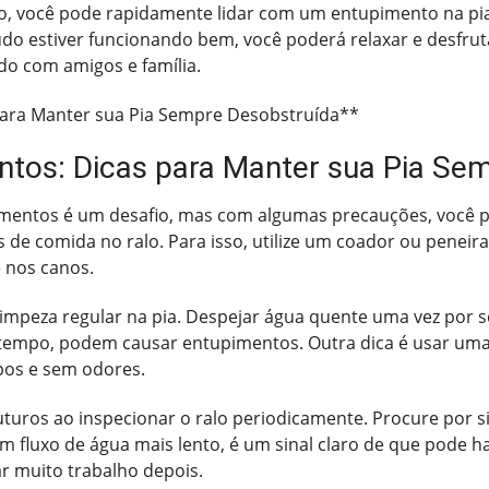
o, você pode rapidamente lidar com um entupimento na pia
udo estiver funcionando bem, você poderá relaxar e desfr
o com amigos e família.
para Manter sua Pia Sempre Desobstruída**
tos: Dicas para Manter sua Pia Se
pimentos é um desafio, mas com algumas precauções, você 
s de comida no ralo. Para isso, utilize um coador ou peneir
 nos canos.
 limpeza regular na pia. Despejar água quente uma vez por 
tempo, podem causar entupimentos. Outra dica é usar uma 
pos e sem odores.
uros ao inspecionar o ralo periodicamente. Procure por s
m fluxo de água mais lento, é um sinal claro de que pode h
r muito trabalho depois.