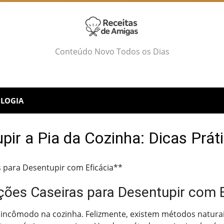
Conteúdo Novo Todos os Dias
LOGIA
ir a Pia da Cozinha: Dicas Práti
 para Desentupir com Eficácia**
ções Caseiras para Desentupir com E
incômodo na cozinha. Felizmente, existem métodos naturai