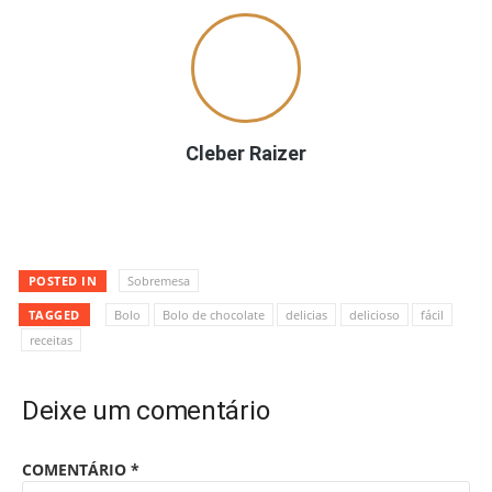
Cleber Raizer
POSTED IN
Sobremesa
TAGGED
Bolo
Bolo de chocolate
delicias
delicioso
fácil
receitas
Deixe um comentário
COMENTÁRIO
*