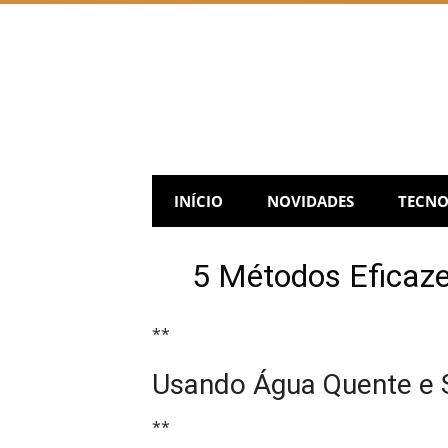
Skip
to
content
INÍCIO
NOVIDADES
TECNO
5 Métodos Eficaze
**
Usando Água Quente e S
**