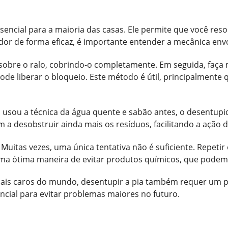
encial para a maioria das casas. Ele permite que você re
or de forma eficaz, é importante entender a mecânica envo
obre o ralo, cobrindo-o completamente. Em seguida, faça 
ode liberar o bloqueio. Este método é útil, principalment
á usou a técnica da água quente e sabão antes, o desentupid
a desobstruir ainda mais os resíduos, facilitando a ação 
 Muitas vezes, uma única tentativa não é suficiente. Repetir
ma ótima maneira de evitar produtos químicos, que podem s
mais caros do mundo, desentupir a pia também requer um p
ncial para evitar problemas maiores no futuro.