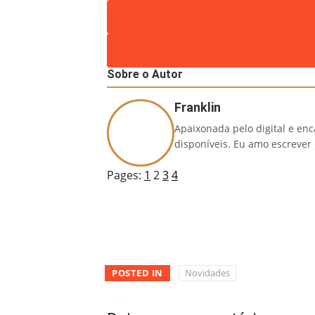
Sobre o Autor
Franklin
Apaixonada pelo digital e en
disponíveis. Eu amo escrever
Pages:
1
2
3
4
POSTED IN
Novidades