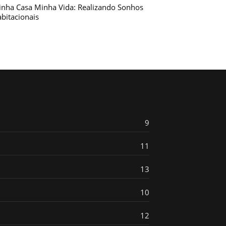
nha Casa Minha Vida: Realizando Sonhos
bitacionais
9
11
13
10
12