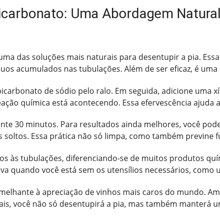
Bicarbonato: Uma Abordagem Natural 
 uma das soluções mais naturais para desentupir a pia. Es
duos acumulados nas tubulações. Além de ser eficaz, é um
icarbonato de sódio pelo ralo. Em seguida, adicione uma x
ação química está acontecendo. Essa efervescência ajuda a s
te 30 minutos. Para resultados ainda melhores, você pode
 soltos. Essa prática não só limpa, como também previne 
s às tubulações, diferenciando-se de muitos produtos quí
tiva quando você está sem os utensílios necessários, como
emelhante à apreciação de vinhos mais caros do mundo. Am
rais, você não só desentupirá a pia, mas também manterá 