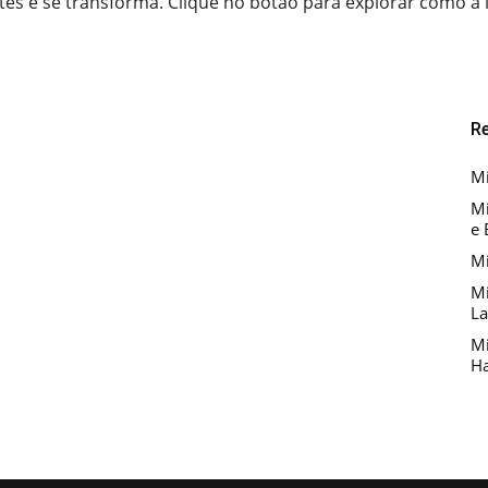
tes e se transforma. Clique no botão para explorar como a l
R
Mi
Mi
e 
Mi
Mi
La
Mi
Ha