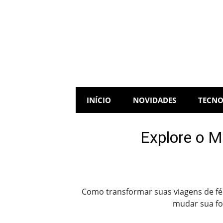
Skip
to
content
INÍCIO
NOVIDADES
TECNO
Explore o M
Como transformar suas viagens de fér
mudar sua fo