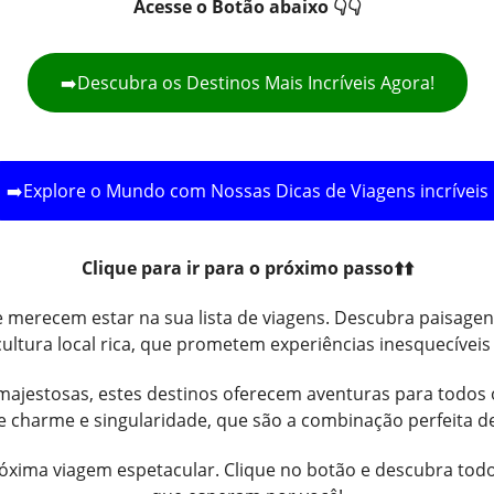
Acesse o Botão abaixo 👇👇
➡️Descubra os Destinos Mais Incríveis Agora!
➡️Explore o Mundo com Nossas Dicas de Viagens incríveis
Clique para ir para o próximo passo⬆️⬆️
merecem estar na sua lista de viagens. Descubra paisagens 
 cultura local rica, que prometem experiências inesquecíveis 
ajestosas, estes destinos oferecem aventuras para todos o
de charme e singularidade, que são a combinação perfeita d
óxima viagem espetacular. Clique no botão e descubra todos