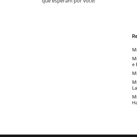
que esperam por você!
R
Mi
Mi
e 
Mi
Mi
La
Mi
Ha