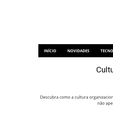
Skip
to
content
INÍCIO
NOVIDADES
TECNO
Cult
Descubra como a cultura organizacion
não ape