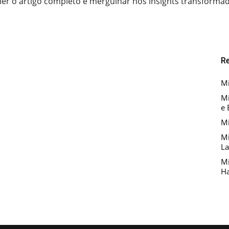
ler o artigo completo e mergulhar nos insights transforma
R
Mi
Mi
e 
Mi
Mi
La
Mi
Ha