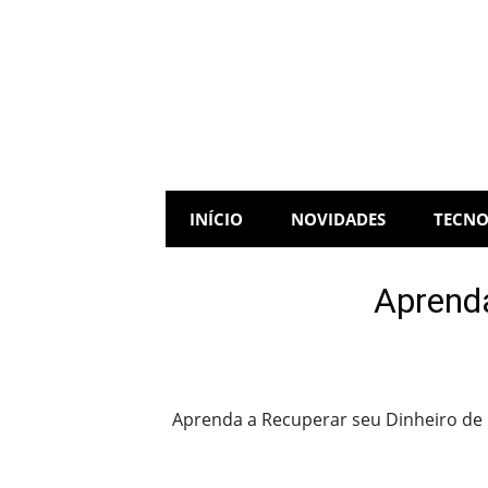
Skip
to
content
INÍCIO
NOVIDADES
TECNO
Aprenda
Aprenda a Recuperar seu Dinheiro de F