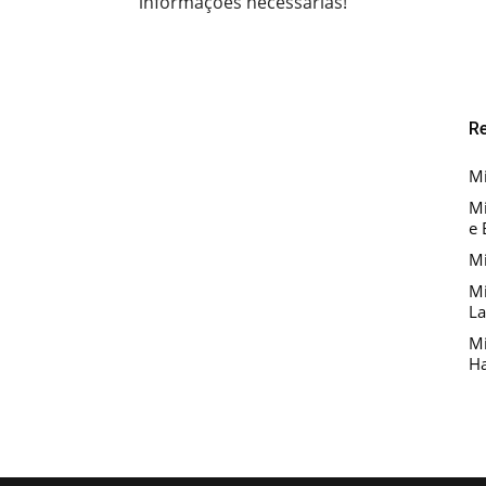
informações necessárias!
R
Mi
Mi
e 
Mi
Mi
La
Mi
Ha