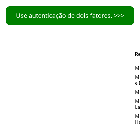
Use autenticação de dois fatores. >>>
R
Mi
Mi
e 
Mi
Mi
La
Mi
Ha