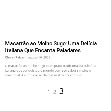
Macarrão ao Molho Sugo: Uma Delícia
Italiana Que Encanta Paladares
Cleber Raizer
agosto 16, 2023
O macarrão ao molho sugo é um prato tradicional da culinária
italiana que conquistou o mundo com seu sabor simples e
irresistível. A combinação de massa al dente com um…
Paginação
Page
Page
Page
3
1
2
de
posts