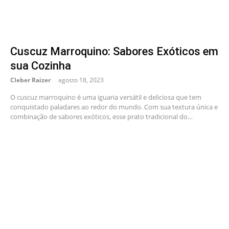
Cuscuz Marroquino: Sabores Exóticos em
sua Cozinha
Cleber Raizer
agosto 18, 2023
O cuscuz marroquino é uma iguaria versátil e deliciosa que tem
conquistado paladares ao redor do mundo. Com sua textura única e
combinação de sabores exóticos, esse prato tradicional do…