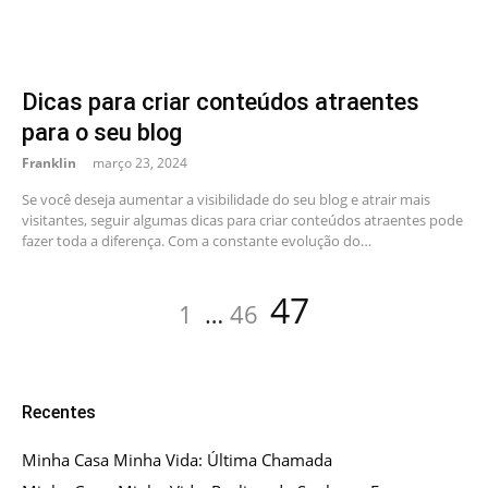
Dicas para criar conteúdos atraentes
para o seu blog
Franklin
março 23, 2024
Se você deseja aumentar a visibilidade do seu blog e atrair mais
visitantes, seguir algumas dicas para criar conteúdos atraentes pode
fazer toda a diferença. Com a constante evolução do…
Paginação
Page
Page
Page
47
1
…
46
de
posts
Recentes
Minha Casa Minha Vida: Última Chamada